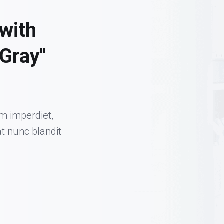
 with
"Gray"
im imperdiet,
at nunc blandit