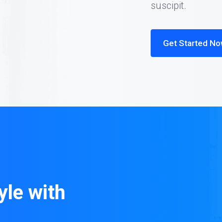
suscipit.
Get Started N
yle with