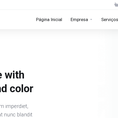
Página Inicial
Empresa
Serviço
e with
d color
im imperdiet,
at nunc blandit