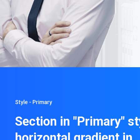
Style - Primary
Section in "Primary" st
horizontal gradient in