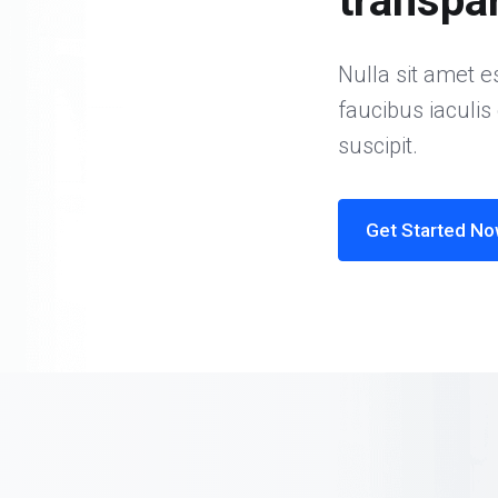
transpa
Nulla sit amet es
faucibus iaculis
suscipit.
Get Started N