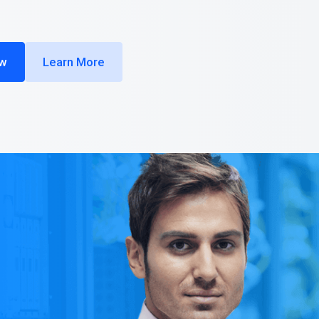
ow
Learn More